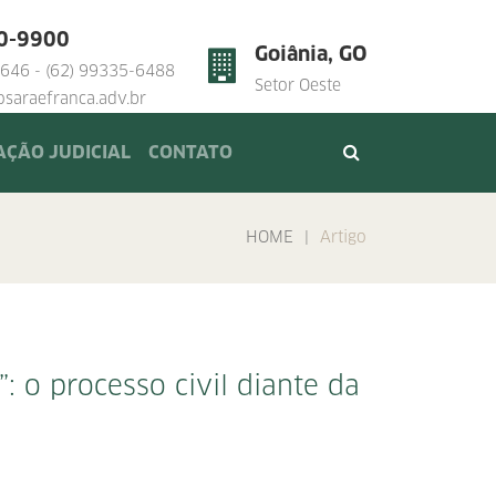
20-9900
Goiânia, GO
3646 - (62) 99335-6488
Setor Oeste
saraefranca.adv.br
ÇÃO JUDICIAL
CONTATO
HOME
|
Artigo
”: o processo civil diante da