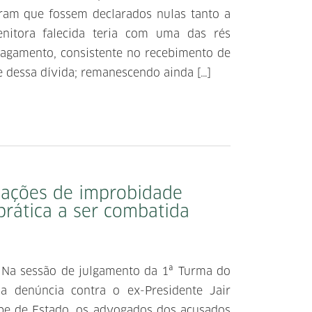
ram que fossem declarados nulas tanto a
enitora falecida teria com uma das rés
agamento, consistente no recebimento de
e dessa dívida; remanescendo ainda […]
ções de improbidade
prática a ser combatida
 Na sessão de julgamento da 1ª Turma do
a denúncia contra o ex-Presidente Jair
lpe de Estado, os advogados dos acusados