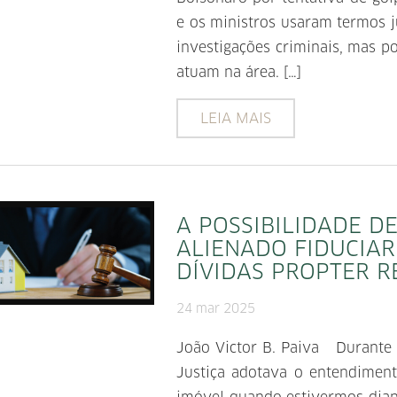
e os ministros usaram termos j
investigações criminais, mas p
atuam na área. […]
LEIA MAIS
A POSSIBILIDADE D
ALIENADO FIDUCIA
DÍVIDAS PROPTER 
24 mar 2025
João Victor B. Paiva Durante 
Justiça adotava o entendimen