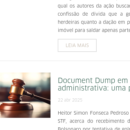
qual os autores da ação busca
confissão de dívida que a g
herdeiras quanto a dação em p
imóvel para saldar apenas part
LEIA MAIS
Document Dump em a
administrativa: uma 
22 abr 2025
Heitor Simon Fonseca Pedroso
STF, acerca do recebimento d
Bolsonaro por tentativa de go