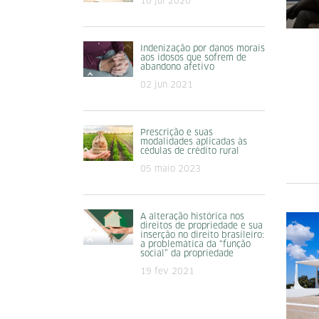
10 jul 2020
Indenização por danos morais
aos idosos que sofrem de
abandono afetivo
02 jun 2021
Prescrição e suas
modalidades aplicadas às
cédulas de crédito rural
05 maio 2023
A alteração histórica nos
direitos de propriedade e sua
inserção no direito brasileiro:
a problemática da “função
social” da propriedade
19 fev 2021