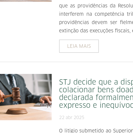
que as providências da Reso
interferem na competência trib
providências devem ser fiel
extinção das execuções fiscais, 
LEIA MAIS
STJ decide que a di
colacionar bens doa
declarada formalmen
expresso e inequívo
22 abr 2025
O litígio submetido ao Superio