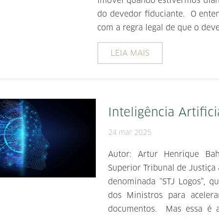
imóvel quando estivermos dian
do devedor fiduciante. O ente
com a regra legal de que o deve
LEIA MAIS
Inteligência Artific
24 mar 2025
Autor: Artur Henrique Ba
Superior Tribunal de Justiça 
denominada “STJ Logos”, qu
dos Ministros para aceler
documentos. Mas essa é ap