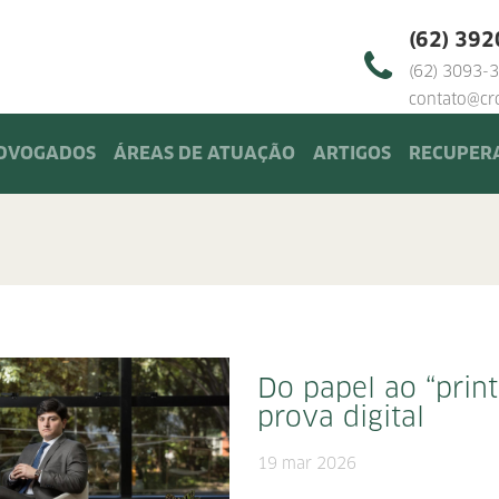
(62) 39
(62) 3093-
contato@cro
DVOGADOS
ÁREAS DE ATUAÇÃO
ARTIGOS
RECUPERA
Do papel ao “print
prova digital
19 mar 2026