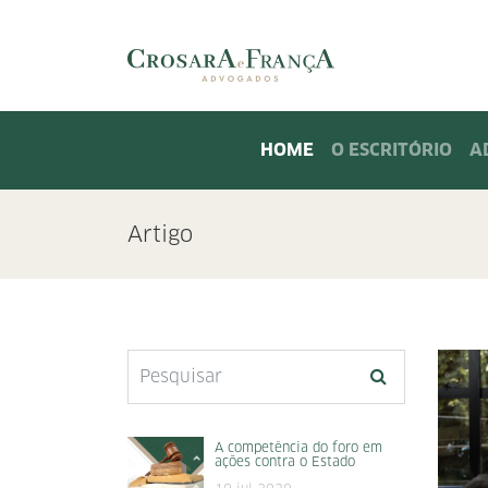
(current)
HOME
O ESCRITÓRIO
A
Artigo
A competência do foro em
ações contra o Estado